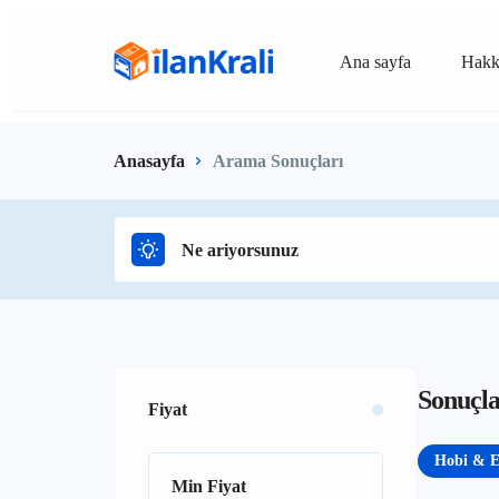
Ana sayfa
Hakk
Anasayfa
Arama Sonuçları
Sonuçl
Fiyat
Hobi & E