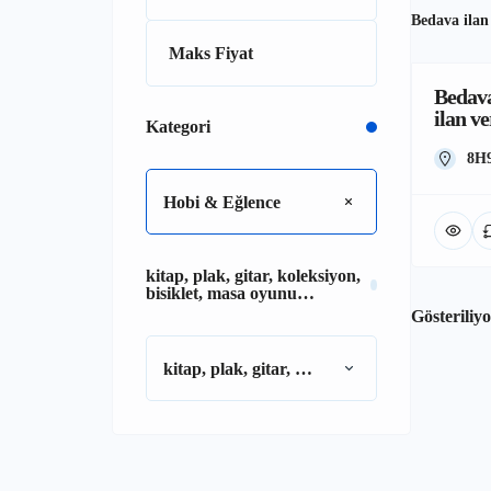
Bedava ilan
Bedava
ilan ve
Kategori
8H
Hobi & Eğlence
kitap, plak, gitar, koleksiyon,
bisiklet, masa oyunu…
Gösteriliy
kitap, plak, gitar, koleksiyon, bisiklet, masa oyunu…