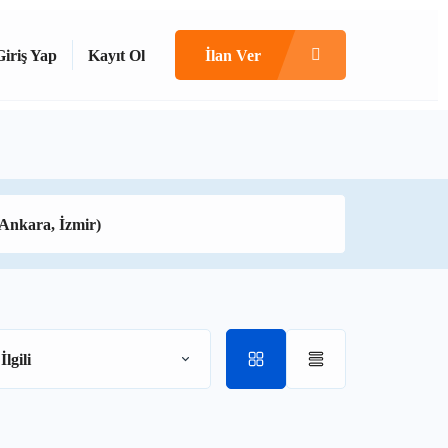
Giriş Yap
Kayıt Ol
İlan Ver
İlgili