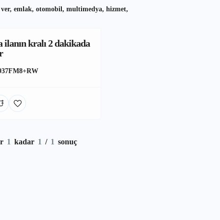
 ver, emlak, otomobil, multimedya, hizmet,
 ilanın kralı 2 dakikada
r
937FM8+RW
or
1
kadar
1
/
1
sonuç